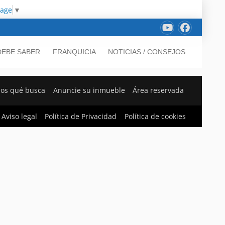
uage
▼
DEBE SABER
FRANQUICIA
NOTICIAS / CONSEJOS
os qué busca
Anuncie su inmueble
Área reservada
Aviso legal
Política de Privacidad
Política de cookies