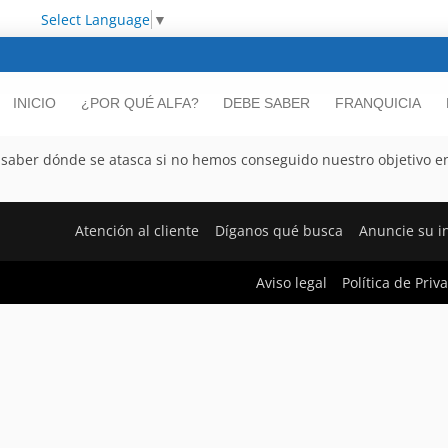
Select Language
▼
INICIO
¿POR QUÉ ALFA?
DEBE SABER
FRANQUICIA
saber dónde se atasca si no hemos conseguido nuestro objetivo e
Atención al cliente
Díganos qué busca
Anuncie su 
Aviso legal
Política de Priv