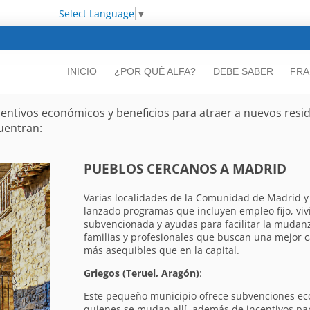
Select Language
▼
INICIO
¿POR QUÉ ALFA?
DEBE SABER
FRA
entivos económicos y beneficios para atraer a nuevos resid
uentran:
PUEBLOS CERCANOS A MADRID
Varias localidades de la Comunidad de Madrid y 
lanzado programas que incluyen empleo fijo, viv
subvencionada y ayudas para facilitar la mudanza
familias y profesionales que buscan una mejor c
más asequibles que en la capital.
Griegos (Teruel, Aragón)
:
Este pequeño municipio ofrece subvenciones ec
quienes se mudan allí, además de incentivos par