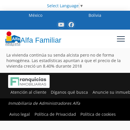
Select Language
▼
México
Bolivia
Alfa Familiar
La vivienda continúa su senda alcista pero no de forma
homogénea. Las estadísticas apuntan a que el precio de la
vivienda creció un 8.40% durante 2018
Atención al cliente
Díganos qué busca
Anuncie su inmueb
Inmobiliaria de Administradores Alfa
Aviso legal
Política de Privacidad
Política de cookies