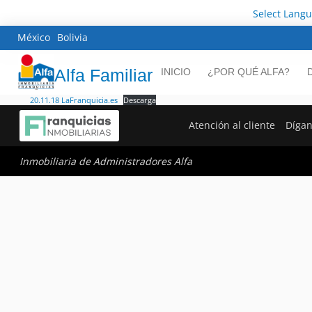
Select Lang
México
Bolivia
Alfa Familiar
INICIO
¿POR QUÉ ALFA?
20.11.18 LaFranquicia.es
Descarga
Atención al cliente
Dígan
Inmobiliaria de Administradores Alfa