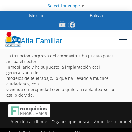
Select Language
▼
México
Bolivia
Alfa Familiar
La irrupción sorpresa del coronavirus ha puesto patas
arriba el sector
inmobiliario y ha supuesto la implantación casi
generalizada de
modelos de teletrabajo, lo que ha llevado a muchos
ciudadanos, con
vivienda en propiedad o en alquiler, a replantearse su
estilo de vida.
Atención al cliente
Díganos qué busca
Anuncie su inmueb