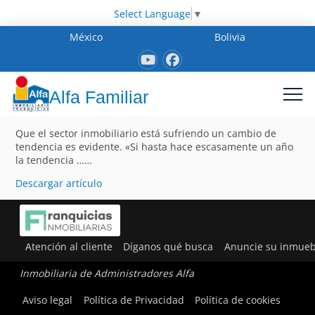
Select Language
▼
México
Bolivia
Alfa Familiar
Que el sector inmobiliario está sufriendo un cambio de
tendencia es evidente. «Si hasta hace escasamente un año
la tendencia ……
Descargar artículo
Atención al cliente
Díganos qué busca
Anuncie su inmueb
Inmobiliaria de Administradores Alfa
Aviso legal
Política de Privacidad
Política de cookies