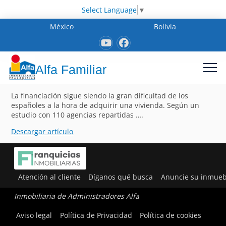
Select Language
▼
México
Bolivia
Alfa Familiar
La financiación sigue siendo la gran dificultad de los
españoles a la hora de adquirir una vivienda. Según un
estudio con 110 agencias repartidas ….
Descargar artículo
Atención al cliente
Díganos qué busca
Anuncie su inmueb
Inmobiliaria de Administradores Alfa
Aviso legal
Política de Privacidad
Política de cookies