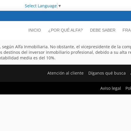
Select Language
▼
INICIO
¿POR QUÉ ALFA?
DEBE SABER
FRA
, según Alfa Inmobiliaria. No obstante, el vicepresidente de la co
 destinos del inversor inmobiliario profesional, debido a su alta r
entabilidad media es del 10%.
Atención al cliente
Díganos qué busca
Aviso legal
Po