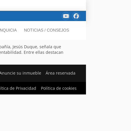
NQUICIA
NOTICIAS / CONSEJOS
mpañía, Jesús Duque, señala que
entabilidad. Entre ellas destacan
Anuncie su inmueble
Área reservada
lítica de Privacidad
Política de cookies