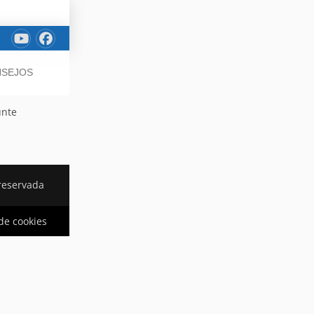
NSEJOS
unte
reservada
 de cookies