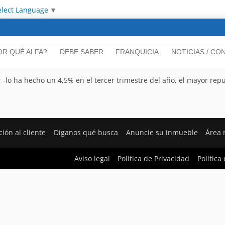
elect Language
▼
OR QUÉ ALFA?
DEBE SABER
FRANQUICIA
NOTICIAS / CO
 -lo ha hecho un 4,5% en el tercer trimestre del año, el mayor rep
ción al cliente
Díganos qué busca
Anuncie su inmueble
Área 
Aviso legal
Política de Privacidad
Política