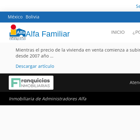
S
México
Bolivia
Alfa Familiar
INICIO
¿P
Mientras el precio de la vivienda en venta comienza a subir
desde 2007 año …
Descargar artículo
Aten
Inmobiliaria de Administradores Alfa