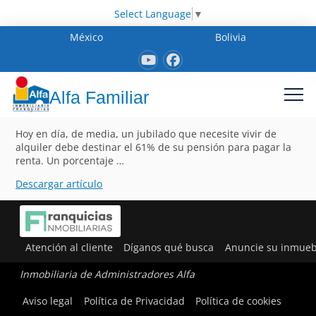
Select Language
▼
México
Bolivia
Alfa Familiar
Hoy en día, de media, un jubilado que necesite vivir de
alquiler debe destinar el 61% de su pensión para pagar la
renta. Un porcentaje …
Descargar artículo
Atención al cliente
Díganos qué busca
Anuncie su inmueb
Inmobiliaria de Administradores Alfa
Aviso legal
Política de Privacidad
Política de cookies