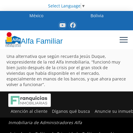
Select Language
▼
México
Bolivia
Alfa Familiar
Una alternativa que según recuerda Jesús Duque,
vicepresidente de la red Alfa Inmobiliaria, “funcionó muy
bien justo después de la crisis por el gran stock de
viviendas que había disponible en el mercado,
especialmente en manos de los bancos, y que ahora parece
volver a funcionar”.
Atención al cliente
Díganos qué busca
Anuncie su inmueb
Inmobiliaria de Administradores Alfa