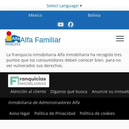
Select Language
▼
México
Bolivia
Alfa Familiar
La franquicia inmobiliaria Alfa Inmobiliaria ha recogido tres
puntos que los consumidores deben conocer bien, para no
ver vulnerados sus derechos.
Atención al cliente
Díganos qué busca
Anuncie su inmueb
Inmobiliaria de Administradores Alfa
Aviso legal
Política de Privacidad
Política de cookies