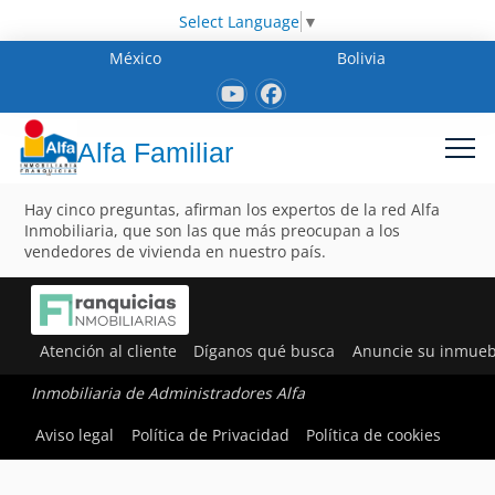
Select Language
▼
México
Bolivia
Alfa Familiar
Hay cinco preguntas, afirman los expertos de la red Alfa
Inmobiliaria, que son las que más preocupan a los
vendedores de vivienda en nuestro país.
Atención al cliente
Díganos qué busca
Anuncie su inmueb
Inmobiliaria de Administradores Alfa
Aviso legal
Política de Privacidad
Política de cookies