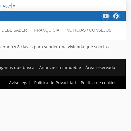
nguage
▼
DEBE SABER
FRANQUICIA
NOTICIAS / CONSEJOS
erano y 8 claves para vender una vivienda que solo los
íganos qué busca
Anuncie su inmueble
Área reservada
Aviso legal
Política de Privacidad
Política de cookies