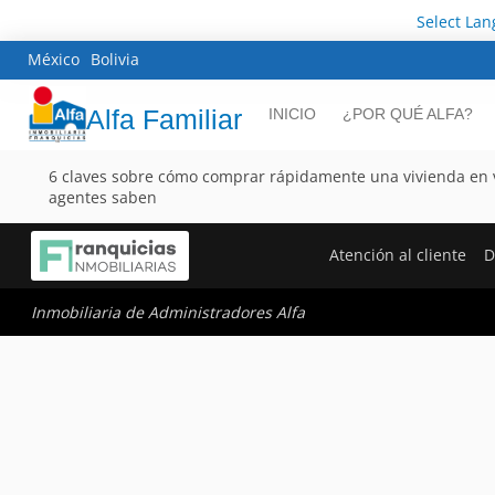
Select La
México
Bolivia
Alfa Familiar
INICIO
¿POR QUÉ ALFA?
6 claves sobre cómo comprar rápidamente una vivienda en v
agentes saben
Atención al cliente
D
Inmobiliaria de Administradores Alfa